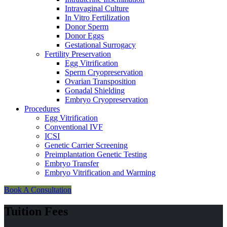
Intravaginal Culture
In Vitro Fertilization
Donor Sperm
Donor Eggs
Gestational Surrogacy
Fertility Preservation
Egg Vitrification
Sperm Cryopreservation
Ovarian Transposition
Gonadal Shielding
Embryo Cryopreservation
Procedures
Egg Vitrification
Conventional IVF
ICSI
Genetic Carrier Screening
Preimplantation Genetic Testing
Embryo Transfer
Embryo Vitrification and Warming
Book A Consultation
Tuition Fees