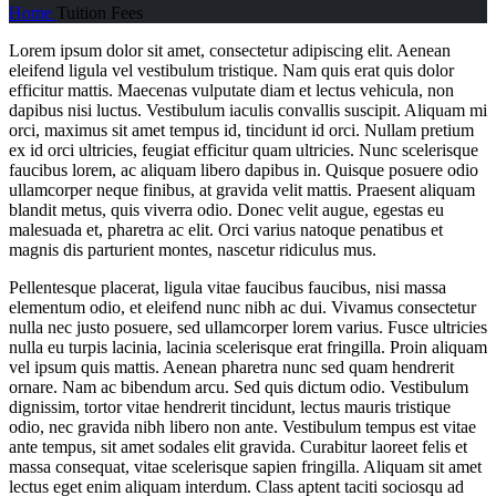
Home
Tuition Fees
Lorem ipsum dolor sit amet, consectetur adipiscing elit. Aenean
eleifend ligula vel vestibulum tristique. Nam quis erat quis dolor
efficitur mattis. Maecenas vulputate diam et lectus vehicula, non
dapibus nisi luctus. Vestibulum iaculis convallis suscipit. Aliquam mi
orci, maximus sit amet tempus id, tincidunt id orci. Nullam pretium
ex id orci ultricies, feugiat efficitur quam ultricies. Nunc scelerisque
faucibus lorem, ac aliquam libero dapibus in. Quisque posuere odio
ullamcorper neque finibus, at gravida velit mattis. Praesent aliquam
blandit metus, quis viverra odio. Donec velit augue, egestas eu
malesuada et, pharetra ac elit. Orci varius natoque penatibus et
magnis dis parturient montes, nascetur ridiculus mus.
Pellentesque placerat, ligula vitae faucibus faucibus, nisi massa
elementum odio, et eleifend nunc nibh ac dui. Vivamus consectetur
nulla nec justo posuere, sed ullamcorper lorem varius. Fusce ultricies
nulla eu turpis lacinia, lacinia scelerisque erat fringilla. Proin aliquam
vel ipsum quis mattis. Aenean pharetra nunc sed quam hendrerit
ornare. Nam ac bibendum arcu. Sed quis dictum odio. Vestibulum
dignissim, tortor vitae hendrerit tincidunt, lectus mauris tristique
odio, nec gravida nibh libero non ante. Vestibulum tempus est vitae
ante tempus, sit amet sodales elit gravida. Curabitur laoreet felis et
massa consequat, vitae scelerisque sapien fringilla. Aliquam sit amet
lectus eget enim aliquam interdum. Class aptent taciti sociosqu ad