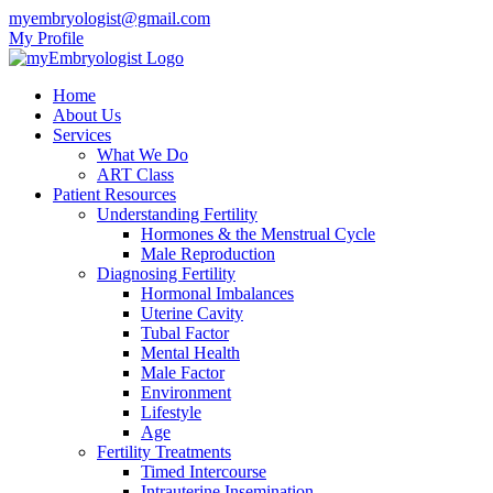
myembryologist@gmail.com
My Profile
Home
About Us
Services
What We Do
ART Class
Patient Resources
Understanding Fertility
Hormones & the Menstrual Cycle
Male Reproduction
Diagnosing Fertility
Hormonal Imbalances
Uterine Cavity
Tubal Factor
Mental Health
Male Factor
Environment
Lifestyle
Age
Fertility Treatments
Timed Intercourse
Intrauterine Insemination