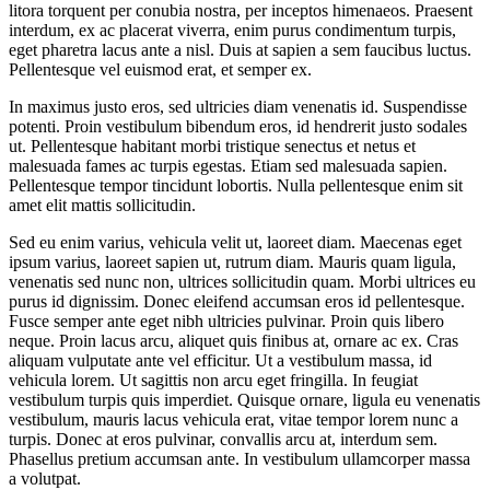
litora torquent per conubia nostra, per inceptos himenaeos. Praesent
interdum, ex ac placerat viverra, enim purus condimentum turpis,
eget pharetra lacus ante a nisl. Duis at sapien a sem faucibus luctus.
Pellentesque vel euismod erat, et semper ex.
In maximus justo eros, sed ultricies diam venenatis id. Suspendisse
potenti. Proin vestibulum bibendum eros, id hendrerit justo sodales
ut. Pellentesque habitant morbi tristique senectus et netus et
malesuada fames ac turpis egestas. Etiam sed malesuada sapien.
Pellentesque tempor tincidunt lobortis. Nulla pellentesque enim sit
amet elit mattis sollicitudin.
Sed eu enim varius, vehicula velit ut, laoreet diam. Maecenas eget
ipsum varius, laoreet sapien ut, rutrum diam. Mauris quam ligula,
venenatis sed nunc non, ultrices sollicitudin quam. Morbi ultrices eu
purus id dignissim. Donec eleifend accumsan eros id pellentesque.
Fusce semper ante eget nibh ultricies pulvinar. Proin quis libero
neque. Proin lacus arcu, aliquet quis finibus at, ornare ac ex. Cras
aliquam vulputate ante vel efficitur. Ut a vestibulum massa, id
vehicula lorem. Ut sagittis non arcu eget fringilla. In feugiat
vestibulum turpis quis imperdiet. Quisque ornare, ligula eu venenatis
vestibulum, mauris lacus vehicula erat, vitae tempor lorem nunc a
turpis. Donec at eros pulvinar, convallis arcu at, interdum sem.
Phasellus pretium accumsan ante. In vestibulum ullamcorper massa
a volutpat.